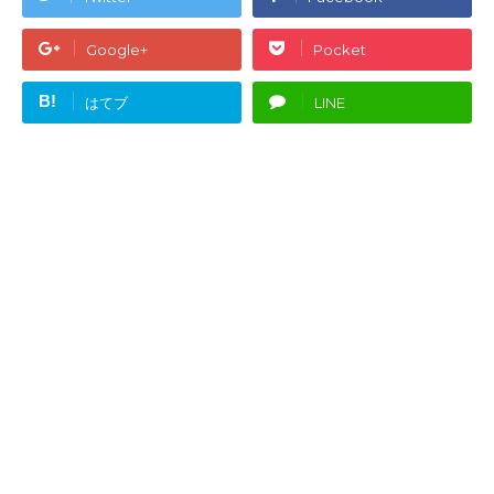
Google+
Pocket
B!
はてブ
LINE