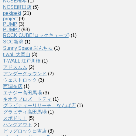
NOSE橋本
(1)
NOSE町田店
(5)
pekipeki
(21)
project
(9)
PUMP
(3)
PUMP2
(93)
ROCK CUBE(ロックキューブ)
(1)
SCC新潟
(1)
Sunny Space 岩んちゅ
(1)
t-wall 大岡山
(3)
T-WALL 江戸川橋
(1)
アドスムム
(2)
アンダーグラウンド
(2)
ウェストロック
(3)
西調布店
(1)
エナジー高田馬場
(3)
キオラブロズ トティ
(1)
グラビティーリサーチ なんば店
(1)
グラビティ高田馬場
(1)
スポドリ！
(5)
ハングアウト
(2)
ビッグロック日吉店
(3)