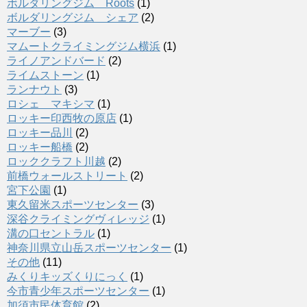
ボルダリングジム Roots
(1)
ボルダリングジム シェア
(2)
マーブー
(3)
マムートクライミングジム横浜
(1)
ライノアンドバード
(2)
ライムストーン
(1)
ランナウト
(3)
ロシェ マキシマ
(1)
ロッキー印西牧の原店
(1)
ロッキー品川
(2)
ロッキー船橋
(2)
ロッククラフト川越
(2)
前橋ウォールストリート
(2)
宮下公園
(1)
東久留米スポーツセンター
(3)
深谷クライミングヴィレッジ
(1)
溝の口セントラル
(1)
神奈川県立山岳スポーツセンター
(1)
その他
(11)
みくりキッズくりにっく
(1)
今市青少年スポーツセンター
(1)
加須市民体育館
(2)