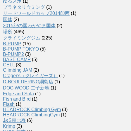
ゆるスポ
(1)
プラネタリウミング
(1)
リードワールドカップ2014印西
(1)
国体
(2)
2015紀の国わかやま国体
(2)
場所
(465)
クライミングジム
(225)
B-PUMP
(15)
B-PUMP TOKYO
(5)
B-PUMP2
(3)
BASE CAMP
(5)
CELL
(3)
Climbing JAM
(2)
Crager's（クレイガーズ）
(1)
D-BOULDERING綱島店
(1)
DOG WOOD 二子新地
(1)
Edge and Sofa
(1)
Fish and Bird
(1)
Flash
(1)
HEADROCK Climbing Gym
(3)
HEADROCK ClimbingGym
(1)
J&S恵比寿
(6)
Krimp
(3)