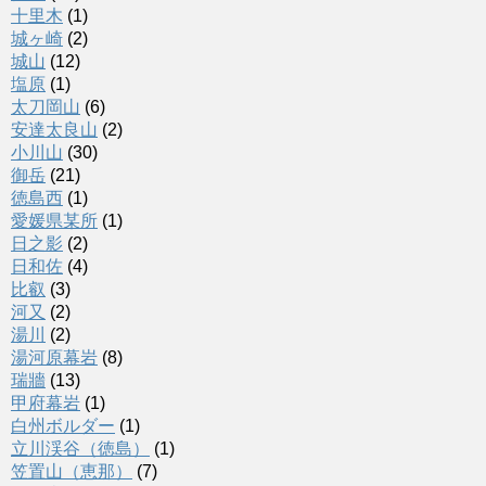
十里木
(1)
城ヶ崎
(2)
城山
(12)
塩原
(1)
太刀岡山
(6)
安達太良山
(2)
小川山
(30)
御岳
(21)
徳島西
(1)
愛媛県某所
(1)
日之影
(2)
日和佐
(4)
比叡
(3)
河又
(2)
湯川
(2)
湯河原幕岩
(8)
瑞牆
(13)
甲府幕岩
(1)
白州ボルダー
(1)
立川渓谷（徳島）
(1)
笠置山（恵那）
(7)