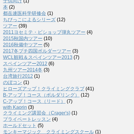
子供向け
(1)
本
(2)
都岳連医科学研修会
(1)
ちびっこによるシリーズ
(12)
ツアー
(39)
2011ヨセミテ・ビショップ弾丸ツアー
(4)
2015秋国内ツアー
(10)
2016秋備中ツアー
(5)
2017冬プチ四国ボルダーツアー
(3)
WCL観戦＆スペインツアー2013
(7)
スペインツアー2012
(6)
九州ツアー2014冬
(3)
台湾旅行2012
(1)
のぼコン
(1)
ヒローズアップ！クライミングクラブ
(41)
B-アップ！コース（ボルダリング）
(12)
C-アップ！コース（リード）
(7)
with Kaorin
(3)
クライミング講習会（Crager's)
(1)
プライベートレッスン
(4)
ホールドセット
(5)
モンキーマジック クライミングスクール
(1)