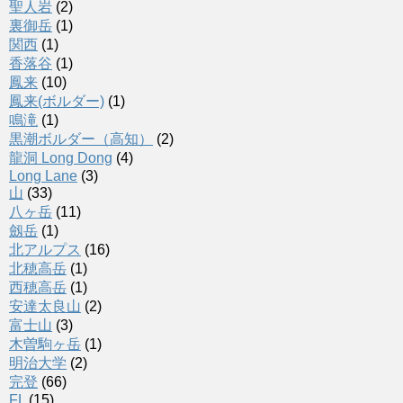
聖人岩
(2)
裏御岳
(1)
関西
(1)
香落谷
(1)
鳳来
(10)
鳳来(ボルダー)
(1)
鳴滝
(1)
黒潮ボルダー（高知）
(2)
龍洞 Long Dong
(4)
Long Lane
(3)
山
(33)
八ヶ岳
(11)
劔岳
(1)
北アルプス
(16)
北穂高岳
(1)
西穂高岳
(1)
安達太良山
(2)
富士山
(3)
木曽駒ヶ岳
(1)
明治大学
(2)
完登
(66)
FL
(15)