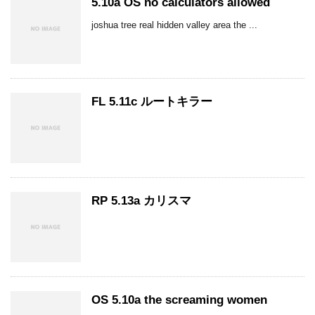
5.10a OS no calculators allowed
joshua tree real hidden valley area the ...
FL 5.11c ルートキラー
RP 5.13a カリスマ
OS 5.10a the screaming women