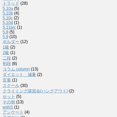
トラッド
(28)
5.10a
(5)
5.10b
(4)
5.10c
(2)
5.10d
(1)
5.11b/c
(1)
5.8
(5)
5.9
(10)
ボルダー
(12)
1級
(2)
2級
(1)
二段
(2)
初段
(8)
コラム column
(13)
ダイエット 減量
(2)
言葉
(1)
スクール
(30)
クライミング講習会(ハングアウト)
(2)
セット
(5)
その他
(13)
withS
(1)
アンケート
(4)