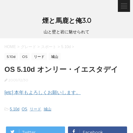
煙と馬鹿と俺3.0
山と壁と岩に魅せられて
HOME
>
グレード
>
スポート
>
5.10d
>
5.10d
OS
リード
城山
OS 5.10d オンリー・イエスタデイ
2009/12/30
[etc] 本年もよろしくお願いします。
-
5.10d
,
OS
,
リード
,
城山
Twitter
Facebook