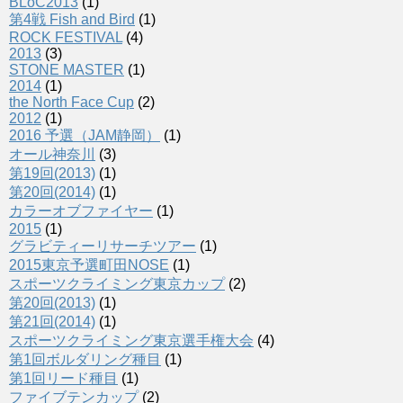
BLoC2013
(1)
第4戦 Fish and Bird
(1)
ROCK FESTIVAL
(4)
2013
(3)
STONE MASTER
(1)
2014
(1)
the North Face Cup
(2)
2012
(1)
2016 予選（JAM静岡）
(1)
オール神奈川
(3)
第19回(2013)
(1)
第20回(2014)
(1)
カラーオブファイヤー
(1)
2015
(1)
グラビティーリサーチツアー
(1)
2015東京予選町田NOSE
(1)
スポーツクライミング東京カップ
(2)
第20回(2013)
(1)
第21回(2014)
(1)
スポーツクライミング東京選手権大会
(4)
第1回ボルダリング種目
(1)
第1回リード種目
(1)
ファイブテンカップ
(2)