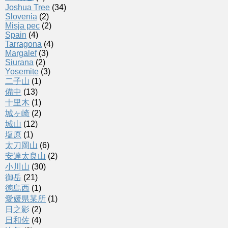
Joshua Tree
(34)
Slovenia
(2)
Misja pec
(2)
Spain
(4)
Tarragona
(4)
Margalef
(3)
Siurana
(2)
Yosemite
(3)
二子山
(1)
備中
(13)
十里木
(1)
城ヶ崎
(2)
城山
(12)
塩原
(1)
太刀岡山
(6)
安達太良山
(2)
小川山
(30)
御岳
(21)
徳島西
(1)
愛媛県某所
(1)
日之影
(2)
日和佐
(4)