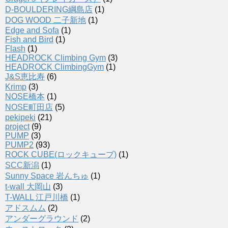
D-BOULDERING綱島店
(1)
DOG WOOD 二子新地
(1)
Edge and Sofa
(1)
Fish and Bird
(1)
Flash
(1)
HEADROCK Climbing Gym
(3)
HEADROCK ClimbingGym
(1)
J&S恵比寿
(6)
Krimp
(3)
NOSE橋本
(1)
NOSE町田店
(5)
pekipeki
(21)
project
(9)
PUMP
(3)
PUMP2
(93)
ROCK CUBE(ロックキューブ)
(1)
SCC新潟
(1)
Sunny Space 岩んちゅ
(1)
t-wall 大岡山
(3)
T-WALL 江戸川橋
(1)
アドスムム
(2)
アンダーグラウンド
(2)