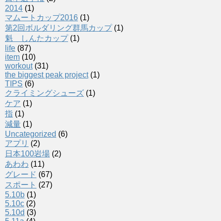
2014
(1)
マムートカップ2016
(1)
第2回ボルダリング群馬カップ
(1)
魁 しんたカップ
(1)
life
(87)
item
(10)
workout
(31)
the biggest peak project
(1)
TIPS
(6)
クライミングシューズ
(1)
ケア
(1)
指
(1)
減量
(1)
Uncategorized
(6)
アプリ
(2)
日本100岩場
(2)
あわわ
(11)
グレード
(67)
スポート
(27)
5.10b
(1)
5.10c
(2)
5.10d
(3)