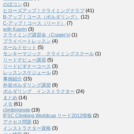
のぼコン
(1)
ヒローズアップ！クライミングクラブ
(41)
B-アップ！コース（ボルダリング）
(12)
C-アップ！コース（リード）
(7)
with Kaorin
(3)
クライミング講習会（Crager's)
(1)
プライベートレッスン
(4)
ホールドセット
(5)
モンキーマジック クライミングスクール
(1)
リードデビュー講習
(5)
リードビギナーコース
(3)
レッスンスケジュール
(2)
事例紹介
(15)
外岩ボルダリング講習
(9)
ボルダリング インストラクター
(24)
まとめ
(14)
メモ
(61)
climbingnote
(19)
IFSC Climbing Worldcup リード2012情報
(2)
アクセス問題
(1)
インストラクター資格
(3)