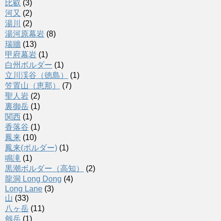
比叡
(3)
河又
(2)
湯川
(2)
湯河原幕岩
(8)
瑞牆
(13)
甲府幕岩
(1)
白州ボルダー
(1)
立川渓谷（徳島）
(1)
笠置山（恵那）
(7)
聖人岩
(2)
裏御岳
(1)
関西
(1)
香落谷
(1)
鳳来
(10)
鳳来(ボルダー)
(1)
鳴滝
(1)
黒潮ボルダー（高知）
(2)
龍洞 Long Dong
(4)
Long Lane
(3)
山
(33)
八ヶ岳
(11)
劔岳
(1)