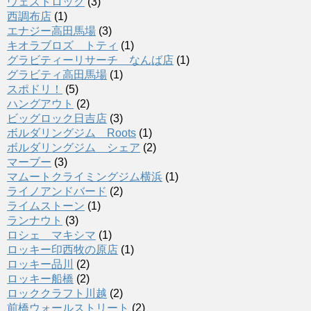
ウェストロック
(3)
西調布店
(1)
エナジー高田馬場
(3)
キオラブロズ トティ
(1)
グラビティーリサーチ なんば店
(1)
グラビティ高田馬場
(1)
スポドリ！
(5)
ハングアウト
(2)
ビッグロック日吉店
(3)
ボルダリングジム Roots
(1)
ボルダリングジム シェア
(2)
マーブー
(3)
マムートクライミングジム横浜
(1)
ライノアンドバード
(2)
ライムストーン
(1)
ランナウト
(3)
ロシェ マキシマ
(1)
ロッキー印西牧の原店
(1)
ロッキー品川
(2)
ロッキー船橋
(2)
ロッククラフト川越
(2)
前橋ウォールストリート
(2)