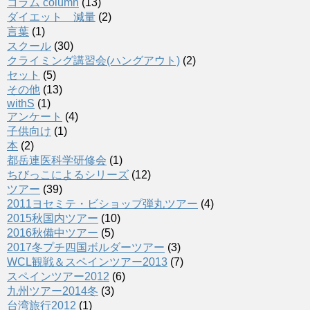
コラム column
(13)
ダイエット 減量
(2)
言葉
(1)
スクール
(30)
クライミング講習会(ハングアウト)
(2)
セット
(5)
その他
(13)
withS
(1)
アンケート
(4)
子供向け
(1)
本
(2)
都岳連医科学研修会
(1)
ちびっこによるシリーズ
(12)
ツアー
(39)
2011ヨセミテ・ビショップ弾丸ツアー
(4)
2015秋国内ツアー
(10)
2016秋備中ツアー
(5)
2017冬プチ四国ボルダーツアー
(3)
WCL観戦＆スペインツアー2013
(7)
スペインツアー2012
(6)
九州ツアー2014冬
(3)
台湾旅行2012
(1)