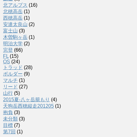
北アルプス
(16)
北穂高岳
(1)
西穂高岳
(1)
安達太良山
(2)
富士山
(3)
木曽駒ヶ岳
(1)
明治大学
(2)
完登
(66)
FL
(15)
OS
(24)
トラッド
(28)
ボルダー
(9)
マルチ
(1)
リード
(27)
山行
(5)
2015夏-八ヶ岳籠もり
(4)
天狗岳西穂縦走201205
(1)
抱負
(3)
未分類
(3)
目標
(7)
第7回
(1)