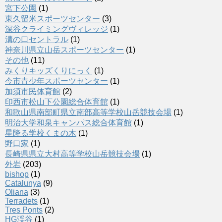
宮下公園
(1)
東久留米スポーツセンター
(3)
深谷クライミングヴィレッジ
(1)
溝の口セントラル
(1)
神奈川県立山岳スポーツセンター
(1)
その他
(11)
みくりキッズくりにっく
(1)
今市青少年スポーツセンター
(1)
加須市民体育館
(2)
印西市松山下公園総合体育館
(1)
和歌山県南部町県立南部高等学校山岳競技会場
(1)
明治大学和泉キャンパス総合体育館
(1)
星降る学校くまの木
(1)
野口家
(1)
長崎県県立大村高等学校山岳競技会場
(1)
外岩
(203)
bishop
(1)
Catalunya
(9)
Oliana
(3)
Terradets
(1)
Tres Ponts
(2)
HG渓谷
(1)