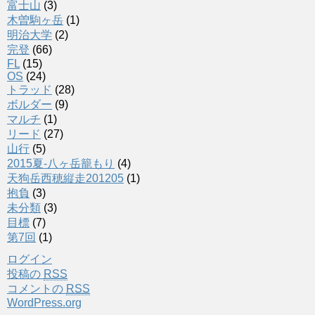
富士山
(3)
木曽駒ヶ岳
(1)
明治大学
(2)
完登
(66)
FL
(15)
OS
(24)
トラッド
(28)
ボルダー
(9)
マルチ
(1)
リード
(27)
山行
(5)
2015夏-八ヶ岳籠もり
(4)
天狗岳西穂縦走201205
(1)
抱負
(3)
未分類
(3)
目標
(7)
第7回
(1)
ログイン
投稿の
RSS
コメントの
RSS
WordPress.org