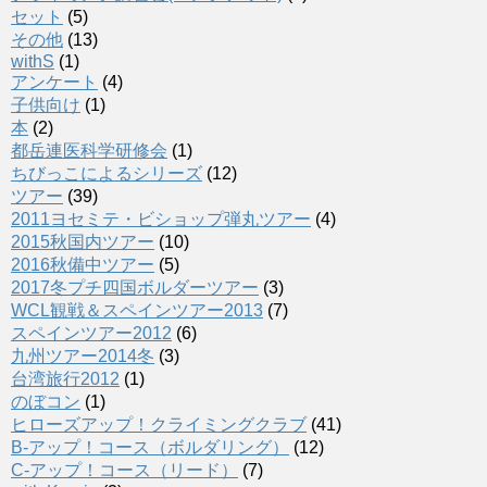
セット
(5)
その他
(13)
withS
(1)
アンケート
(4)
子供向け
(1)
本
(2)
都岳連医科学研修会
(1)
ちびっこによるシリーズ
(12)
ツアー
(39)
2011ヨセミテ・ビショップ弾丸ツアー
(4)
2015秋国内ツアー
(10)
2016秋備中ツアー
(5)
2017冬プチ四国ボルダーツアー
(3)
WCL観戦＆スペインツアー2013
(7)
スペインツアー2012
(6)
九州ツアー2014冬
(3)
台湾旅行2012
(1)
のぼコン
(1)
ヒローズアップ！クライミングクラブ
(41)
B-アップ！コース（ボルダリング）
(12)
C-アップ！コース（リード）
(7)