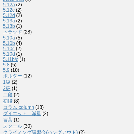
5.12a
(2)
5.12c
(2)
5.12d
(2)
5.13a
(2)
5.13b
(1)
トラッド
(28)
5.10a
(5)
5.10b
(4)
5.10c
(2)
5.10d
(1)
5.11b/c
(1)
5.8
(5)
5.9
(10)
ボルダー
(12)
1級
(2)
2級
(1)
二段
(2)
初段
(8)
コラム column
(13)
ダイエット 減量
(2)
言葉
(1)
スクール
(30)
クライミング講習会(ハングアウト)
(2)