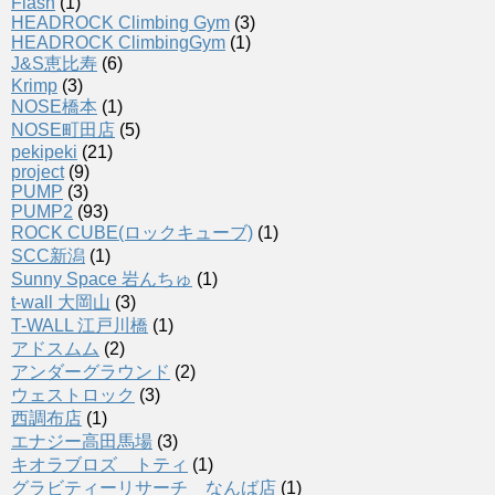
Flash
(1)
HEADROCK Climbing Gym
(3)
HEADROCK ClimbingGym
(1)
J&S恵比寿
(6)
Krimp
(3)
NOSE橋本
(1)
NOSE町田店
(5)
pekipeki
(21)
project
(9)
PUMP
(3)
PUMP2
(93)
ROCK CUBE(ロックキューブ)
(1)
SCC新潟
(1)
Sunny Space 岩んちゅ
(1)
t-wall 大岡山
(3)
T-WALL 江戸川橋
(1)
アドスムム
(2)
アンダーグラウンド
(2)
ウェストロック
(3)
西調布店
(1)
エナジー高田馬場
(3)
キオラブロズ トティ
(1)
グラビティーリサーチ なんば店
(1)