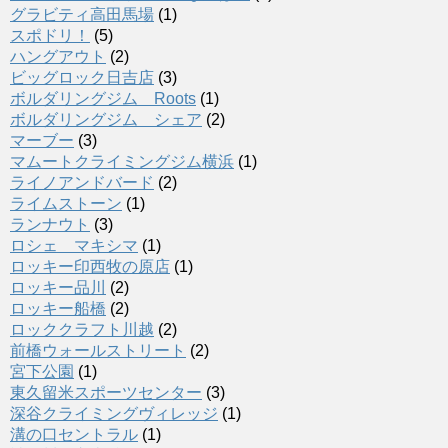
グラビティ高田馬場
(1)
スポドリ！
(5)
ハングアウト
(2)
ビッグロック日吉店
(3)
ボルダリングジム Roots
(1)
ボルダリングジム シェア
(2)
マーブー
(3)
マムートクライミングジム横浜
(1)
ライノアンドバード
(2)
ライムストーン
(1)
ランナウト
(3)
ロシェ マキシマ
(1)
ロッキー印西牧の原店
(1)
ロッキー品川
(2)
ロッキー船橋
(2)
ロッククラフト川越
(2)
前橋ウォールストリート
(2)
宮下公園
(1)
東久留米スポーツセンター
(3)
深谷クライミングヴィレッジ
(1)
溝の口セントラル
(1)