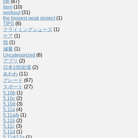
life
(87)
item
(10)
workout
(31)
the biggest peak project
(1)
TIPS
(6)
クライミングシューズ
(1)
ケア
(1)
指
(1)
減量
(1)
Uncategorized
(6)
アプリ
(2)
日本100岩場
(2)
あわわ
(11)
グレード
(67)
スポート
(27)
5.10b
(1)
5.10c
(2)
5.10d
(3)
5.11a
(4)
5.11a/b
(1)
5.11b
(2)
5.11c
(3)
5.11d
(1)
5.11d/12a
(1)