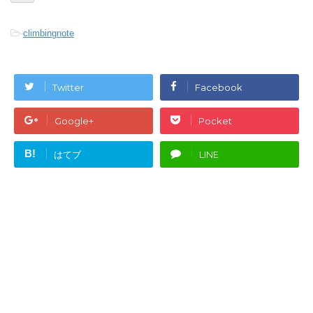
-
climbingnote
Twitter
Facebook
Google+
Pocket
B!
はてブ
LINE