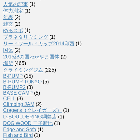
人気の記事
(1)
体力測定
(1)
年表
(2)
雑文
(2)
ゆるスポ
(1)
プラネタリウミング
(1)
リードワールドカップ2014印西
(1)
国体
(2)
2015紀の国わかやま国体
(2)
場所
(465)
クライミングジム
(225)
B-PUMP
(15)
B-PUMP TOKYO
(5)
B-PUMP2
(3)
BASE CAMP
(5)
CELL
(3)
Climbing JAM
(2)
Crager's（クレイガーズ）
(1)
D-BOULDERING綱島店
(1)
DOG WOOD 二子新地
(1)
Edge and Sofa
(1)
Fish and Bird
(1)