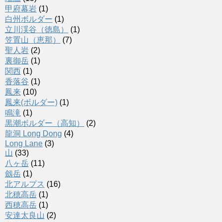
甲府幕岩
(1)
白州ボルダー
(1)
立川渓谷（徳島）
(1)
笠置山（恵那）
(7)
聖人岩
(2)
裏御岳
(1)
関西
(1)
香落谷
(1)
鳳来
(10)
鳳来(ボルダー)
(1)
鳴滝
(1)
黒潮ボルダー（高知）
(2)
龍洞 Long Dong
(4)
Long Lane
(3)
山
(33)
八ヶ岳
(11)
劔岳
(1)
北アルプス
(16)
北穂高岳
(1)
西穂高岳
(1)
安達太良山
(2)