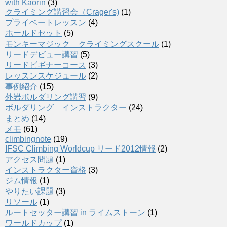
with Kaorin
(3)
クライミング講習会（Crager's)
(1)
プライベートレッスン
(4)
ホールドセット
(5)
モンキーマジック クライミングスクール
(1)
リードデビュー講習
(5)
リードビギナーコース
(3)
レッスンスケジュール
(2)
事例紹介
(15)
外岩ボルダリング講習
(9)
ボルダリング インストラクター
(24)
まとめ
(14)
メモ
(61)
climbingnote
(19)
IFSC Climbing Worldcup リード2012情報
(2)
アクセス問題
(1)
インストラクター資格
(3)
ジム情報
(1)
やりたい課題
(3)
リソール
(1)
ルートセッター講習 in ライムストーン
(1)
ワールドカップ
(1)