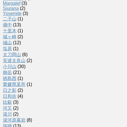
Margalef
(3)
Siurana
(2)
Yosemite
(3)
二子山
(1)
備中
(13)
十里木
(1)
城ヶ崎
(2)
城山
(12)
塩原
(1)
太刀岡山
(6)
安達太良山
(2)
小川山
(30)
御岳
(21)
徳島西
(1)
愛媛県某所
(1)
日之影
(2)
日和佐
(4)
比叡
(3)
河又
(2)
湯川
(2)
湯河原幕岩
(8)
瑞牆
(13)