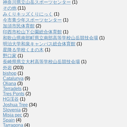
神奈川県立山岳スポーツセンター
(1)
その他
(11)
みくりキッズくりにっく
(1)
今市青少年スポーツセンター
(1)
加須市民体育館
(2)
印西市松山下公園総合体育館
(1)
和歌山県南部町県立南部高等学校山岳競技会場
(1)
明治大学和泉キャンパス総合体育館
(1)
星降る学校くまの木
(1)
野口家
(1)
長崎県県立大村高等学校山岳競技会場
(1)
外岩
(203)
bishop
(1)
Catalunya
(9)
Oliana
(3)
Terradets
(1)
Tres Ponts
(2)
HG渓谷
(1)
Joshua Tree
(34)
Slovenia
(2)
Misja pec
(2)
Spain
(4)
Tarragona
(4)