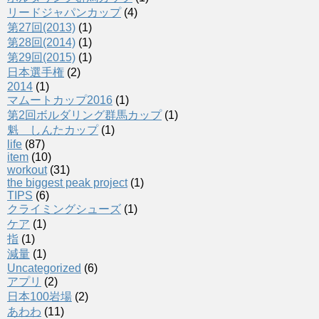
リードジャパンカップ
(4)
第27回(2013)
(1)
第28回(2014)
(1)
第29回(2015)
(1)
日本選手権
(2)
2014
(1)
マムートカップ2016
(1)
第2回ボルダリング群馬カップ
(1)
魁 しんたカップ
(1)
life
(87)
item
(10)
workout
(31)
the biggest peak project
(1)
TIPS
(6)
クライミングシューズ
(1)
ケア
(1)
指
(1)
減量
(1)
Uncategorized
(6)
アプリ
(2)
日本100岩場
(2)
あわわ
(11)