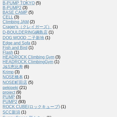
B-PUMP TOKYO
(5)
B-PUMP2
(3)
BASE CAMP
(5)
CELL
(3)
Climbing JAM
(2)
Crager's（クレイガーズ）
(1)
D-BOULDERING綱島店
(1)
DOG WOOD 二子新地
(1)
Edge and Sofa
(1)
Fish and Bird
(1)
Flash
(1)
HEADROCK Climbing Gym
(3)
HEADROCK ClimbingGym
(1)
J&S恵比寿
(6)
Krimp
(3)
NOSE橋本
(1)
NOSE町田店
(5)
pekipeki
(21)
project
(9)
PUMP
(3)
PUMP2
(93)
ROCK CUBE(ロックキューブ)
(1)
SCC新潟
(1)