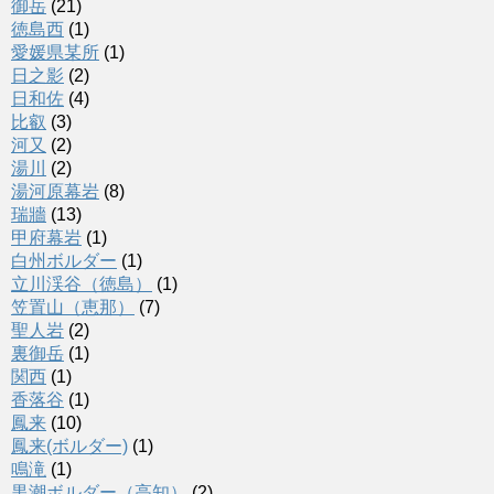
御岳
(21)
徳島西
(1)
愛媛県某所
(1)
日之影
(2)
日和佐
(4)
比叡
(3)
河又
(2)
湯川
(2)
湯河原幕岩
(8)
瑞牆
(13)
甲府幕岩
(1)
白州ボルダー
(1)
立川渓谷（徳島）
(1)
笠置山（恵那）
(7)
聖人岩
(2)
裏御岳
(1)
関西
(1)
香落谷
(1)
鳳来
(10)
鳳来(ボルダー)
(1)
鳴滝
(1)
黒潮ボルダー（高知）
(2)