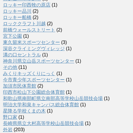
ロッキー印西牧の原店
(1)
ロッキー品川
(2)
ロッキー船橋
(2)
ロッククラフト川越
(2)
前橋ウォールストリート
(2)
宮下公園
(1)
東久留米スポーツセンター
(3)
深谷クライミングヴィレッジ
(1)
溝の口セントラル
(1)
神奈川県立山岳スポーツセンター
(1)
その他
(11)
みくりキッズくりにっく
(1)
今市青少年スポーツセンター
(1)
加須市民体育館
(2)
印西市松山下公園総合体育館
(1)
和歌山県南部町県立南部高等学校山岳競技会場
(1)
明治大学和泉キャンパス総合体育館
(1)
星降る学校くまの木
(1)
野口家
(1)
長崎県県立大村高等学校山岳競技会場
(1)
外岩
(203)