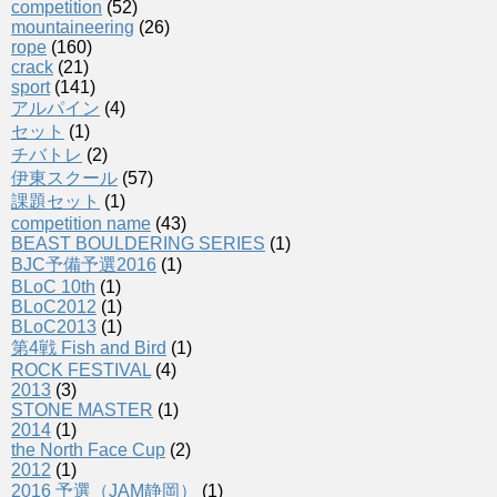
competition
(52)
mountaineering
(26)
rope
(160)
crack
(21)
sport
(141)
アルパイン
(4)
セット
(1)
チバトレ
(2)
伊東スクール
(57)
課題セット
(1)
competition name
(43)
BEAST BOULDERING SERIES
(1)
BJC予備予選2016
(1)
BLoC 10th
(1)
BLoC2012
(1)
BLoC2013
(1)
第4戦 Fish and Bird
(1)
ROCK FESTIVAL
(4)
2013
(3)
STONE MASTER
(1)
2014
(1)
the North Face Cup
(2)
2012
(1)
2016 予選（JAM静岡）
(1)