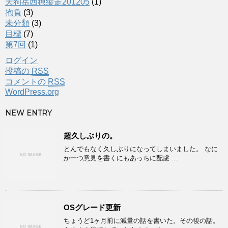
天狗岳西穂縦走201205
(1)
抱負
(3)
未分類
(3)
目標
(7)
第7回
(1)
ログイン
投稿の
RSS
コメントの
RSS
WordPress.org
NEW ENTRY
超久しぶりの。
とんでもなく久しぶりになってしまいました。 なに
か一つ意見を書くにもあっちに配慮 ...
OSグレード更新
ちょうど1ヶ月前に減量の話を書いた。その後の話。