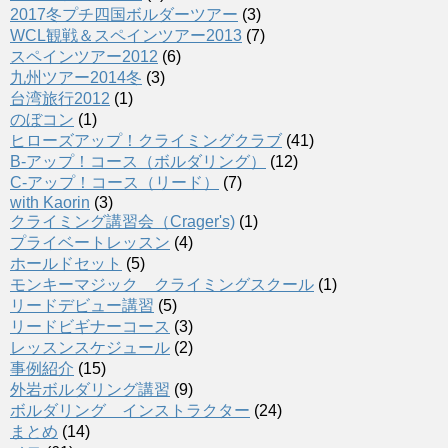
2017冬プチ四国ボルダーツアー
(3)
WCL観戦＆スペインツアー2013
(7)
スペインツアー2012
(6)
九州ツアー2014冬
(3)
台湾旅行2012
(1)
のぼコン
(1)
ヒローズアップ！クライミングクラブ
(41)
B-アップ！コース（ボルダリング）
(12)
C-アップ！コース（リード）
(7)
with Kaorin
(3)
クライミング講習会（Crager's)
(1)
プライベートレッスン
(4)
ホールドセット
(5)
モンキーマジック クライミングスクール
(1)
リードデビュー講習
(5)
リードビギナーコース
(3)
レッスンスケジュール
(2)
事例紹介
(15)
外岩ボルダリング講習
(9)
ボルダリング インストラクター
(24)
まとめ
(14)