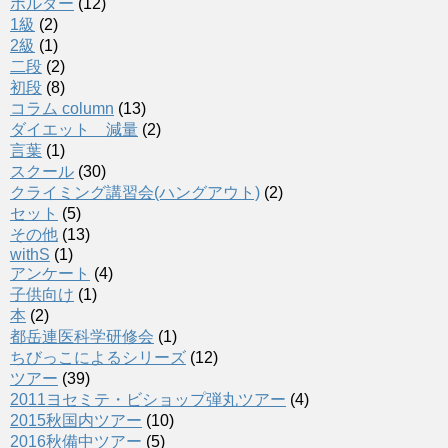
ボルダー
(12)
1級
(2)
2級
(1)
二段
(2)
初段
(8)
コラム column
(13)
ダイエット 減量
(2)
言葉
(1)
スクール
(30)
クライミング講習会(ハングアウト)
(2)
セット
(5)
その他
(13)
withS
(1)
アンケート
(4)
子供向け
(1)
本
(2)
都岳連医科学研修会
(1)
ちびっこによるシリーズ
(12)
ツアー
(39)
2011ヨセミテ・ビショップ弾丸ツアー
(4)
2015秋国内ツアー
(10)
2016秋備中ツアー
(5)