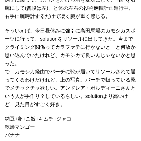
腕にして(普段は左)、と体の左右の役割逆転計画進行中。
右手に腕時計するだけで凄く腕が重く感じる。
そういえば、今日昼休みに強引に高田馬場のカモシカスポ
ーツに行って、solutionをリソールに出してきた。今まで
クライミング関係ってカラファテに行かないと！と何故か
思い込んでいたけれど、カモシカで良いんじゃないかと思
った。
で、カモシカ経由でバーチに靴が届いてリソールされて返
ってくるわけだけれど、上の写真。バーチで扱っている靴
でメチャクチャ欲しい。アンドレア・ボルディーニさんと
いう人が手作り？しているらしい。solutionより高いけ
ど、見た目がすごく好き。
納豆+卵+ご飯+キムチ+ジャコ
乾燥マンゴー
バナナ