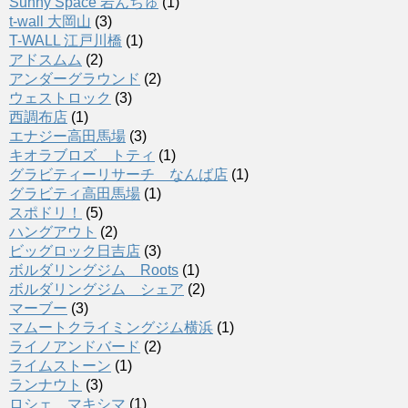
Sunny Space 岩んちゅ
(1)
t-wall 大岡山
(3)
T-WALL 江戸川橋
(1)
アドスムム
(2)
アンダーグラウンド
(2)
ウェストロック
(3)
西調布店
(1)
エナジー高田馬場
(3)
キオラブロズ トティ
(1)
グラビティーリサーチ なんば店
(1)
グラビティ高田馬場
(1)
スポドリ！
(5)
ハングアウト
(2)
ビッグロック日吉店
(3)
ボルダリングジム Roots
(1)
ボルダリングジム シェア
(2)
マーブー
(3)
マムートクライミングジム横浜
(1)
ライノアンドバード
(2)
ライムストーン
(1)
ランナウト
(3)
ロシェ マキシマ
(1)