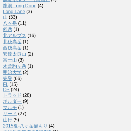
龍洞 Long Dong
(4)
Long Lane
(3)
山
(33)
八ヶ岳
(11)
劔岳
(1)
北アルプス
(16)
北穂高岳
(1)
西穂高岳
(1)
安達太良山
(2)
富士山
(3)
木曽駒ヶ岳
(1)
明治大学
(2)
完登
(66)
FL
(15)
OS
(24)
トラッド
(28)
ボルダー
(9)
マルチ
(1)
リード
(27)
山行
(5)
2015夏-八ヶ岳籠もり
(4)