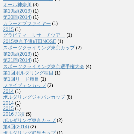
オール神奈川
(3)
第19回(2013)
(1)
第20回(2014)
(1)
カラーオブファイヤー
(1)
2015
(1)
グラビティーリサーチツアー
(1)
2015東京予選町田NOSE
(1)
スポーツクライミング東京カップ
(2)
第20回(2013)
(1)
第21回(2014)
(1)
スポーツクライミング東京選手権大会
(4)
第1回ボルダリング種目
(1)
第1回リード種目
(1)
ファイブテンカップ
(2)
2014
(1)
ボルダリングジャパンカップ
(8)
2014
(1)
2015
(1)
2016 加須
(5)
ボルダリング東京カップ
(2)
第4回(2014)
(2)
ボルダリング群馬カップ
(1)