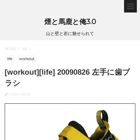
煙と馬鹿と俺3.0
山と壁と岩に魅せられて
HOME
>
life
>
life
workout
[workout][life] 20090826 左手に歯ブ
ラシ
2009/08/26