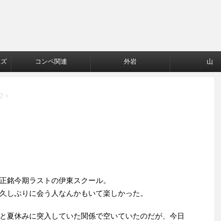
ーズ
コンペ関連
外岩
山
2
>
正銘今期ラストの伊東スクール。
久しぶりに会う人なんかもいて楽しかった。
と夏休みに突入していた関係で空いていたのだが、今日