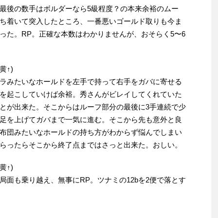
最後の数手はボルダーなら5級程度？の本来余裕のムー
ち着いて突入したところ、一番悪いゴールド取りも今ま
った。RP。正確な本数はわかりませんが、おそらく5〜6
黄↑)
エラみたいなホールドを左手で持って右手をガバに寄せる
を起こしていけば余裕。秀さんがビレイしてくれていた
とが出来た。そこからはルーフ部分の最後に3手連続で少
足を上げてガバまで一気に進む。そこから先も意外と良
布団みたいなホールドの持ち方がわからず悩んでしまい
らったらそこから終了点まではさっと出来た。おしい。
黄↑)
面も乗り越え、無事にRP。ツナミの12bを2便で落とす