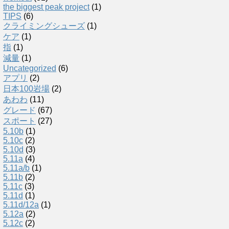
the biggest peak project
(1)
TIPS
(6)
クライミングシューズ
(1)
ケア
(1)
指
(1)
減量
(1)
Uncategorized
(6)
アプリ
(2)
日本100岩場
(2)
あわわ
(11)
グレード
(67)
スポート
(27)
5.10b
(1)
5.10c
(2)
5.10d
(3)
5.11a
(4)
5.11a/b
(1)
5.11b
(2)
5.11c
(3)
5.11d
(1)
5.11d/12a
(1)
5.12a
(2)
5.12c
(2)