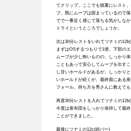
てクリップ。ここでも慎重にレスト。
ブ。既にムーブは固まっているので落
でで一番近く感じて落ちる気がしなか
トライというところでしょうか。
次は30分レストをいれてツナミの12b(
まずはOSするつもりで1便。下部の
ムーブが少し怖いものの、しっかり体
こともあって安心してムーブを出すこ
し甘いホールドがあるが、しっかりと
いホールドが続くが、最終面にある座
フォール。持ち方を秀さんに教えても
再度30分レストを入れてツナミの12b(
今度は座布団をしっかり保持して最終局
ことができました。
最後にツナミの12c(紺バー)