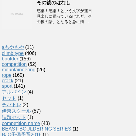
その後のはなし
感染！感染！という文字が連日
見出しに踊っているけれど、そ
の後の話、となると急に情 ...
aもやもや
(11)
climb type
(406)
boulder
(156)
competition
(52)
mountaineering
(26)
rope
(160)
crack
(21)
sport
(141)
アルパイン
(4)
セット
(1)
チバトレ
(2)
伊東スクール
(57)
課題セット
(1)
competition name
(43)
BEAST BOULDERING SERIES
(1)
BJC予備予選2016
(1)