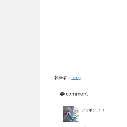
執筆者：
hirop
comment
ツヨポン
より: