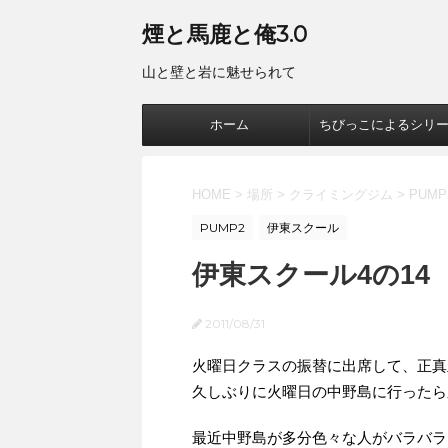
煙と馬鹿と俺3.0
山と壁と岩に魅せられて
ホーム
ちびっこによるシリ
HOME
>
場所
>
クライミングジム
>
PUMP
PUMP2
伊東スクール
伊東スクール4の14
2011/08/31
火曜日クラスの振替に出席して、正真
久しぶりに火曜日の中野島に行ったら
最近中野島が多分色々な人がバラバラ